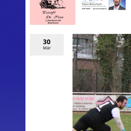
30
Mär