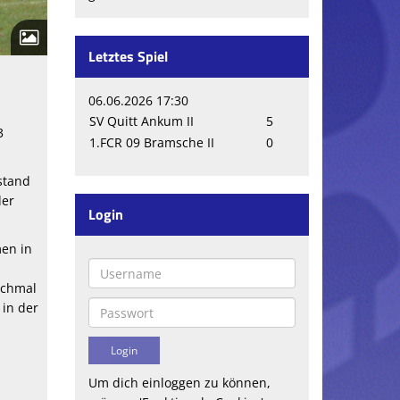
Letztes Spiel
06.06.2026 17:30
SV Quitt Ankum II
5
3
1.FCR 09 Bramsche II
0
stand
der
Login
men in
ochmal
 in der
Um dich einloggen zu können,