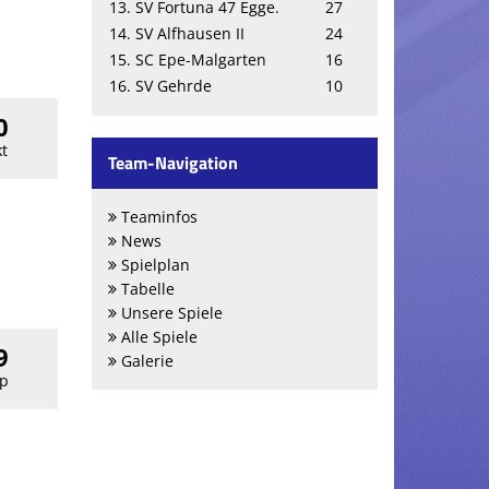
13. SV Fortuna 47 Egge.
27
14. SV Alfhausen II
24
15. SC Epe-Malgarten
16
16. SV Gehrde
10
0
t
Team-Navigation
Teaminfos
News
Spielplan
Tabelle
Unsere Spiele
Alle Spiele
9
Galerie
p