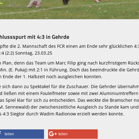
hlussspurt mit 4:3 in Gehrde
fte die 2. Mannschaft des FCR einen am Ende sehr glücklichen 4:
3:4 (2:2) Sonntag, 23.03.25
ach Plan, denn das Team um Marc Filip ging nach kurzfristigem Rück
 Min. (E. Pukaj) mit 2:1 in Führung. Doch das beeindruckte die Gehr
m Ende der 1. Halbzeit noch ausgleichen konnten.
te sich dann zu Spektakel für die Zuschauer. Die Gehrder übernah
d ließen mit einem Foulelfmeter sowie mit zwei Aluminiumtreffern
as Spiel klar für sich zu entscheiden. Das weckte die Bramscher n
 (M. Sennewald) der zwischenzeitliche Ausgleich zu Stande kam und
as 4:3 Siegtor durch Wadim Radionow erzielt werden konnte.
teilen
teilen