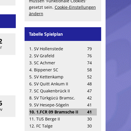
müssen 'Funktionale Cookies'
gesetzt sein.
Cookie-Einstellungen
ändern
Tabelle Spielplan
2
r
1. SV Hollenstede
79
2. SV Grafeld
76
3. SC Achmer
74
4. Bippener SC
58
5. SV Kettenkamp
52
6. SV Quitt Ankum II
48
7. SC Quakenbrück II
47
8. SV Türkgücü Bramsc.
42
6
9. SV Hesepe-Sögeln
41
v
10. 1.FCR 09 Bramsche II
41
11. TUS Berge II
30
12. FC Talge
30