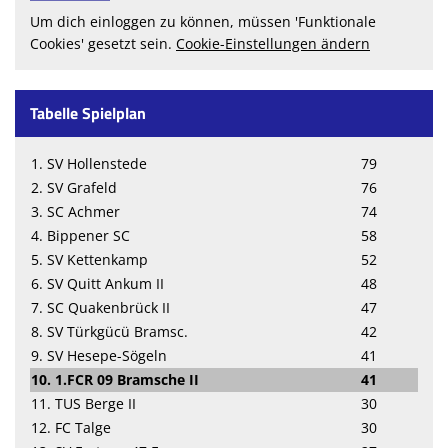
Um dich einloggen zu können, müssen 'Funktionale
Cookies' gesetzt sein.
Cookie-Einstellungen ändern
Tabelle Spielplan
1. SV Hollenstede
79
2. SV Grafeld
76
3. SC Achmer
74
4. Bippener SC
58
5. SV Kettenkamp
52
6. SV Quitt Ankum II
48
7. SC Quakenbrück II
47
8. SV Türkgücü Bramsc.
42
9. SV Hesepe-Sögeln
41
10. 1.FCR 09 Bramsche II
41
11. TUS Berge II
30
12. FC Talge
30