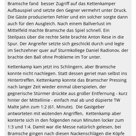
Bramsche fand besser Zugriff auf das Kettenkamper
Aufbauspiel und setzte den Gegner vermehrt unter Druck.
Die Gäste produzierten Fehler und ein solcher
sorgte dann
auch für den Ausgleich. Nach einem Ballverlust im
Mittelfeld machte Bramsche das Spiel schnell. Ein
Steilpass über die rechte Seite brachte Anton Rese in die
Spur. Der Angreifer setzte sich geschickt durch und legte
im Sechzehner quer auf Sturmkollege Daniel Radionov, der
brachte den Ball ohne Probleme im Tor unter.
Kettenkamp kam jetzt ins Schlingern, aber Bramsche
konnte nicht nachlegen. Statt dessen geriet man selbst ins
Hintertreffen. Kettenkamp konnte das Bramscher Pressing
nach langer Zeit wieder einmal über
spielen, der
gegnerische Stürmer drückte aus großer Entfernung - kurz
hinter der Mittellinie - einfach mal ab und düpierte TW
Malte Jahn zum 1:2 (61. Minute). Die Gastgeber
antworteten mit wütenden Angriffen, Kettenkamp aber
konterte sich in den folgenden neun MInuten locker zum
1:3 und 1:4. Damit war die Messe natürlich gelesen, bei
Bramsche gingen nach diesen Nackenschlägen die Köpfe