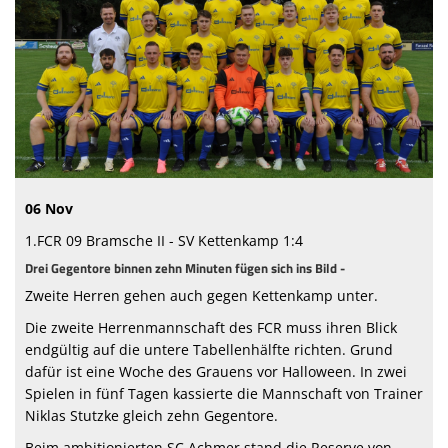
Sponsoren
Vorstand & Mitarbeiter
Stadionzeitung
Spielstätten
Trainingszeiten
06 Nov
1.FCR 09 Bramsche II - SV Kettenkamp 1:4
Drei Gegentore binnen zehn Minuten fügen sich ins Bild -
Zweite Herren gehen auch gegen Kettenkamp unter.
Die zweite Herrenmannschaft des FCR muss ihren Blick
endgültig auf die untere Tabellenhälfte richten. Grund
dafür ist eine Woche des Grauens vor Halloween. In zwei
Spielen in fünf Tagen kassierte die Mannschaft von Trainer
Niklas Stutzke gleich zehn Gegentore.
Beim ambitionierten SC Achmer stand die Reserve von