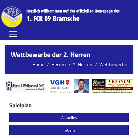
Home
Wettbewerbe der 2. Herren
Herren
Home
Herren
2. Herren
Wettbewerbe
Damen
Jugend (A-C)
Jugend (D-G)
Spielplan
Vereinsnews
Aktuelles
Verein
Tabelle
FCR-Clubhaus