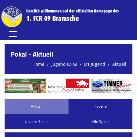
Home
Pokal - Aktuell
Herren
Home
Jugend (D-G)
D1 Jugend
Aktuell
Damen
Jugend (A-C)
Jugend (D-G)
Aktuell
Tabelle
Vereinsnews
Unsere Spiele
Alle Spiele
Verein
FCR-Clubhaus