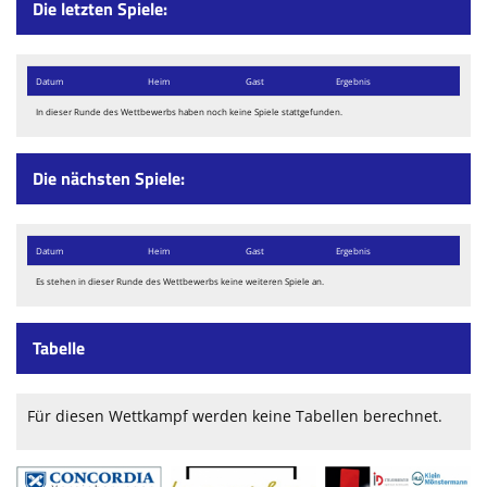
Die letzten Spiele:
Sponsoren
Datum
Heim
Gast
Ergebnis
Vorstand & Mitarbeiter
In dieser Runde des Wettbewerbs haben noch keine Spiele stattgefunden.
Stadionzeitung
Die nächsten Spiele:
Spielstätten
Trainingszeiten
Datum
Heim
Gast
Ergebnis
Es stehen in dieser Runde des Wettbewerbs keine weiteren Spiele an.
Tabelle
Für diesen Wettkampf werden keine Tabellen berechnet.