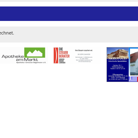
echnet.