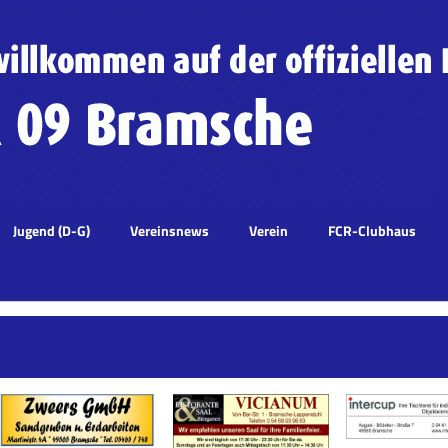
Jugend (D-G)
Vereinsnews
Verein
FCR-Clubhaus