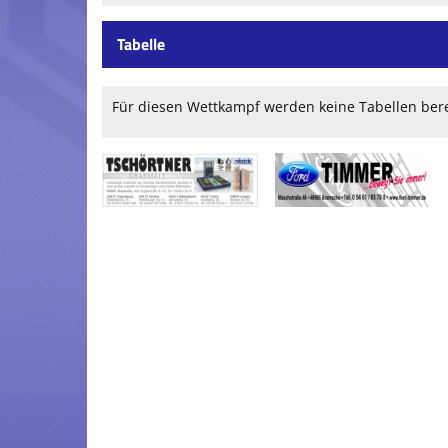
Tabelle
Für diesen Wettkampf werden keine Tabellen ber