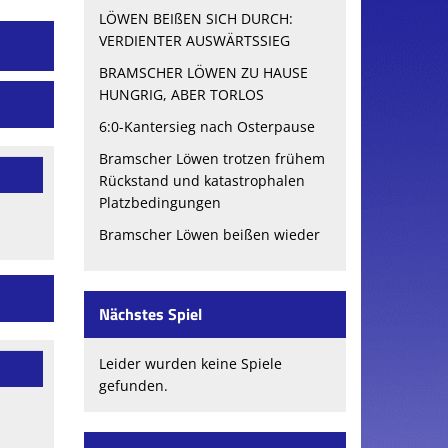
LÖWEN BEIßEN SICH DURCH:
VERDIENTER AUSWÄRTSSIEG
BRAMSCHER LÖWEN ZU HAUSE
HUNGRIG, ABER TORLOS
6:0-Kantersieg nach Osterpause
Bramscher Löwen trotzen frühem
Rückstand und katastrophalen
Platzbedingungen
Bramscher Löwen beißen wieder
Nächstes Spiel
Leider wurden keine Spiele
gefunden.