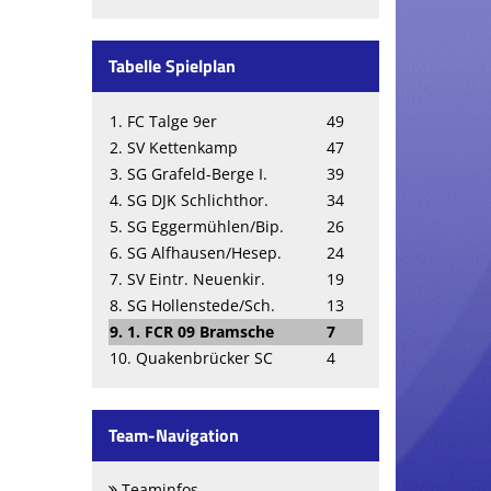
Tabelle Spielplan
1. FC Talge 9er
49
2. SV Kettenkamp
47
3. SG Grafeld-Berge I.
39
4. SG DJK Schlichthor.
34
5. SG Eggermühlen/Bip.
26
6. SG Alfhausen/Hesep.
24
7. SV Eintr. Neuenkir.
19
8. SG Hollenstede/Sch.
13
9. 1. FCR 09 Bramsche
7
10. Quakenbrücker SC
4
Team-Navigation
Teaminfos