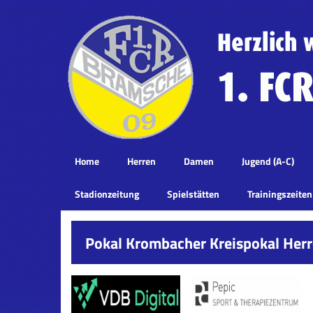
Home
Herren
Damen
Jugend (A-C)
Stadionzeitung
Spielstätten
Trainingszeiten
Pokal Krombacher Kreispokal Herr