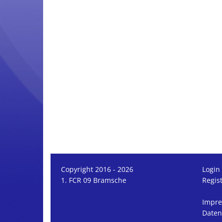
Copyright 2016 - 2026
Login
1. FCR 09 Bramsche
Regis
Impr
Daten