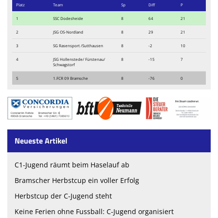
Platz
Team
Sp
Diff
P
Sponsoren
1
SSC Dodesheide
8
64
21
2
JSG OS-Nordland
8
29
21
Vorstand & Mitarbeiter
3
SG Rasensport /Sutthausen
8
-2
10
Stadionzeitung
4
JSG Hollenstede/ Fürstenau/
8
-15
7
Schwagstorf
Spielstätten
5
1.FCR 09 Bramsche
8
-76
0
Trainingszeiten
Neueste Artikel
C1-Jugend räumt beim Haselauf ab
Bramscher Herbstcup ein voller Erfolg
Herbstcup der C-Jugend steht
Keine Ferien ohne Fussball: C-Jugend organisiert