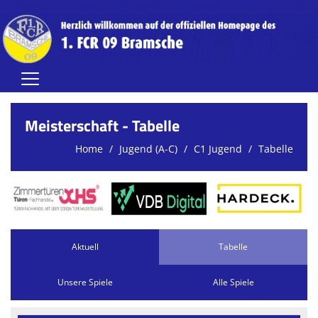
Home
Meisterschaft - Tabelle
Herren
Home
Jugend (A-C)
C1 Jugend
Tabelle
Damen
Jugend (A-C)
Jugend (D-G)
Aktuell
Tabelle
Vereinsnews
Unsere Spiele
Alle Spiele
Verein
FCR-Clubhaus