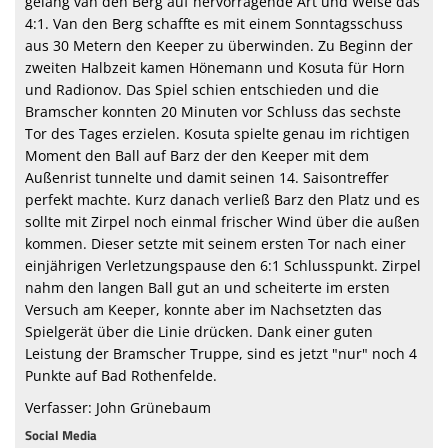
gelang van den Berg auf hervorragende Art und Weise das
4:1. Van den Berg schaffte es mit einem Sonntagsschuss
aus 30 Metern den Keeper zu überwinden. Zu Beginn der
zweiten Halbzeit kamen Hönemann und Kosuta für Horn
und Radionov. Das Spiel schien entschieden und die
Bramscher konnten 20 Minuten vor Schluss das sechste
Tor des Tages erzielen. Kosuta spielte genau im richtigen
Moment den Ball auf Barz der den Keeper mit dem
Außenrist tunnelte und damit seinen 14. Saisontreffer
perfekt machte. Kurz danach verließ Barz den Platz und es
sollte mit Zirpel noch einmal frischer Wind über die außen
kommen. Dieser setzte mit seinem ersten Tor nach einer
einjährigen Verletzungspause den 6:1 Schlusspunkt. Zirpel
nahm den langen Ball gut an und scheiterte im ersten
Versuch am Keeper, konnte aber im Nachsetzten das
Spielgerät über die Linie drücken. Dank einer guten
Leistung der Bramscher Truppe, sind es jetzt "nur" noch 4
Punkte auf Bad Rothenfelde.
Verfasser: John Grünebaum
Social Media