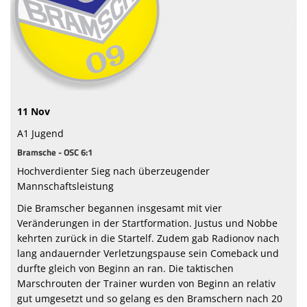
Sponsoren
Vorstand & Mitarbeiter
Stadionzeitung
11 Nov
Spielstätten
A1 Jugend
Trainingszeiten
Bramsche - OSC 6:1
Hochverdienter Sieg nach überzeugender
Mannschaftsleistung
Die Bramscher begannen insgesamt mit vier
Veränderungen in der Startformation. Justus und Nobbe
kehrten zurück in die Startelf. Zudem gab Radionov nach
lang andauernder Verletzungspause sein Comeback und
durfte gleich von Beginn an ran. Die taktischen
Marschrouten der Trainer wurden von Beginn an relativ
gut umgesetzt und so gelang es den Bramschern nach 20