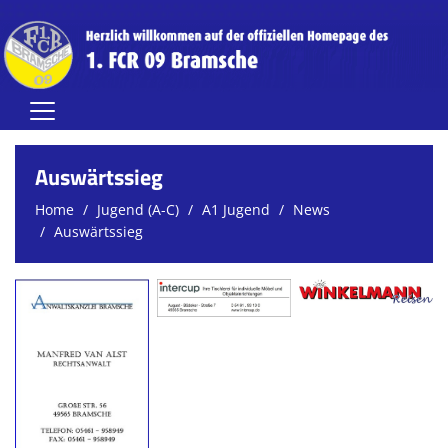
Home
Auswärtssieg
Herren
Home
Jugend (A-C)
A1 Jugend
News
Auswärtssieg
Damen
Jugend (A-C)
Jugend (D-G)
Vereinsnews
Verein
FCR-Clubhaus