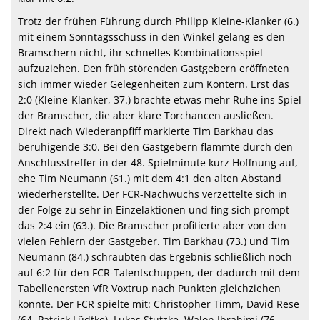
Trotz der frühen Führung durch Philipp Kleine-Klanker (6.)
mit einem Sonntagsschuss in den Winkel gelang es den
Bramschern nicht, ihr schnelles Kombinationsspiel
aufzuziehen. Den früh störenden Gastgebern eröffneten
sich immer wieder Gelegenheiten zum Kontern. Erst das
2:0 (Kleine-Klanker, 37.) brachte etwas mehr Ruhe ins Spiel
der Bramscher, die aber klare Torchancen ausließen.
Direkt nach Wiederanpfiff markierte Tim Barkhau das
beruhigende 3:0. Bei den Gastgebern flammte durch den
Anschlusstreffer in der 48. Spielminute kurz Hoffnung auf,
ehe Tim Neumann (61.) mit dem 4:1 den alten Abstand
wiederherstellte. Der FCR-Nachwuchs verzettelte sich in
der Folge zu sehr in Einzelaktionen und fing sich prompt
das 2:4 ein (63.). Die Bramscher profitierte aber von den
vielen Fehlern der Gastgeber. Tim Barkhau (73.) und Tim
Neumann (84.) schraubten das Ergebnis schließlich noch
auf 6:2 für den FCR-Talentschuppen, der dadurch mit dem
Tabellenersten VfR Voxtrup nach Punkten gleichziehen
konnte. Der FCR spielte mit: Christopher Timm, David Rese
(64. Patrick Lüdtke), Lukas Stutzke, Walon Ibrahimi (76.