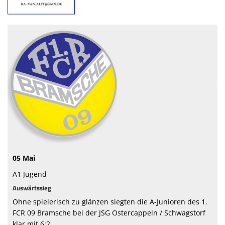
Sponsoren
Vorstand & Mitarbeiter
Stadionzeitung
Spielstätten
Trainingszeiten
05 Mai
A1 Jugend
Auswärtssieg
Ohne spielerisch zu glänzen siegten die A-Junioren des 1.
FCR 09 Bramsche bei der JSG Ostercappeln / Schwagstorf
klar mit 6:2.