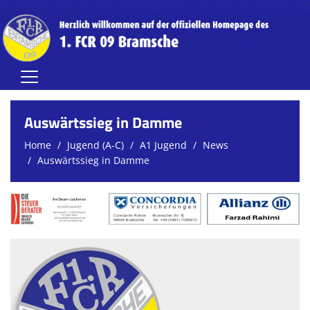
Home
Auswärtssieg in Damme
Herren
Home
Jugend (A-C)
A1 Jugend
News
Auswärtssieg in Damme
Damen
Jugend (A-C)
Jugend (D-G)
Vereinsnews
Verein
FCR-Clubhaus