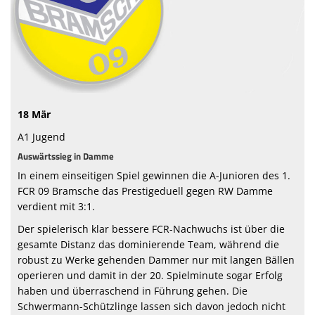
Sponsoren
Vorstand & Mitarbeiter
Stadionzeitung
18 Mär
Spielstätten
A1 Jugend
Trainingszeiten
Auswärtssieg in Damme
In einem einseitigen Spiel gewinnen die A-Junioren des 1.
FCR 09 Bramsche das Prestigeduell gegen RW Damme
verdient mit 3:1.
Der spielerisch klar bessere FCR-Nachwuchs ist über die
gesamte Distanz das dominierende Team, während die
robust zu Werke gehenden Dammer nur mit langen Bällen
operieren und damit in der 20. Spielminute sogar Erfolg
haben und überraschend in Führung gehen. Die
Schwermann-Schützlinge lassen sich davon jedoch nicht