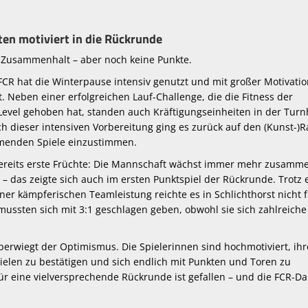
en motiviert in die Rückrunde
r Zusammenhalt – aber noch keine Punkte.
R hat die Winterpause intensiv genutzt und mit großer Motivatio
. Neben einer erfolgreichen Lauf-Challenge, die die Fitness der
Level gehoben hat, standen auch Kräftigungseinheiten in der Turn
 dieser intensiven Vorbereitung ging es zurück auf den (Kunst-)R
mmenden Spiele einzustimmen.
 bereits erste Früchte: Die Mannschaft wächst immer mehr zusamm
 das zeigte sich auch im ersten Punktspiel der Rückrunde. Trotz 
ner kämpferischen Teamleistung reichte es in Schlichthorst nicht 
ussten sich mit 3:1 geschlagen geben, obwohl sie sich zahlreiche
berwiegt der Optimismus. Die Spielerinnen sind hochmotiviert, ihr
len zu bestätigen und sich endlich mit Punkten und Toren zu
ür eine vielversprechende Rückrunde ist gefallen – und die FCR-