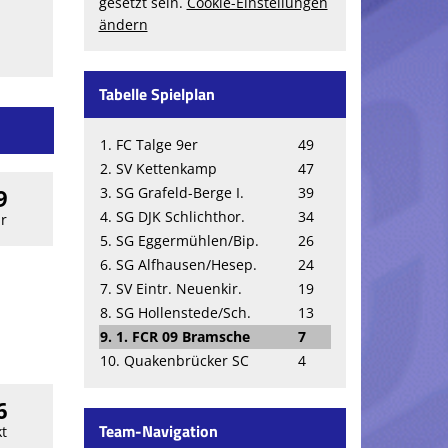
gesetzt sein.
Cookie-Einstellungen
ändern
Tabelle Spielplan
1. FC Talge 9er
49
2. SV Kettenkamp
47
3. SG Grafeld-Berge I.
39
9
4. SG DJK Schlichthor.
34
r
5. SG Eggermühlen/Bip.
26
6. SG Alfhausen/Hesep.
24
7. SV Eintr. Neuenkir.
19
8. SG Hollenstede/Sch.
13
9. 1. FCR 09 Bramsche
7
10. Quakenbrücker SC
4
6
Team-Navigation
t