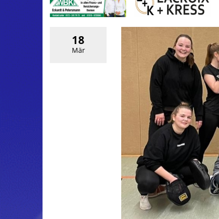
18
Mär