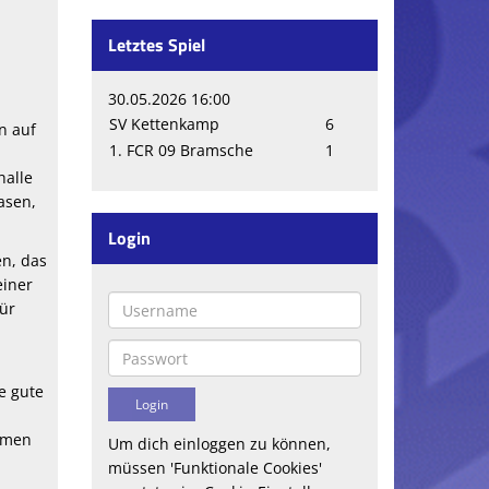
Letztes Spiel
30.05.2026 16:00
SV Kettenkamp
6
n auf
1. FCR 09 Bramsche
1
halle
asen,
Login
en, das
einer
für
e gute
Damen
Um dich einloggen zu können,
müssen 'Funktionale Cookies'