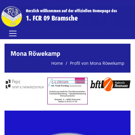
Home
Mona Röwekamp
Herren
Home
Profil von Mona Röwekamp
Damen
Jugend (A-C)
Jugend (D-G)
Vereinsnews
Verein
FCR-Clubhaus