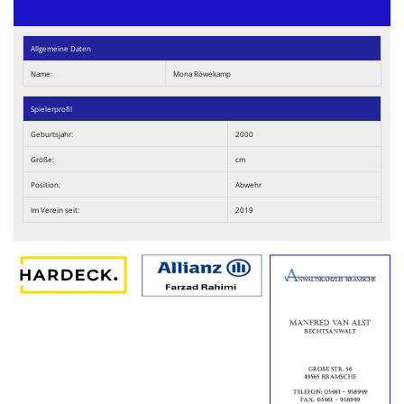
Allgemeine Daten
Name:
Mona Röwekamp
Spielerprofil
Geburtsjahr:
2000
Größe:
cm
Position:
Abwehr
Im Verein seit:
2019