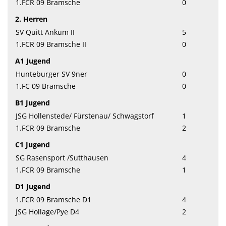
1.FCR 09 Bramsche
0
2. Herren
SV Quitt Ankum II
5
1.FCR 09 Bramsche II
0
A1 Jugend
Hunteburger SV 9ner
0
1.FC 09 Bramsche
0
B1 Jugend
JSG Hollenstede/ Fürstenau/ Schwagstorf
1
1.FCR 09 Bramsche
2
C1 Jugend
SG Rasensport /Sutthausen
4
1.FCR 09 Bramsche
1
D1 Jugend
1.FCR 09 Bramsche D1
4
JSG Hollage/Pye D4
2