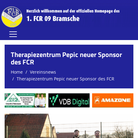
Home
Therapiezentrum Pepic neuer Sponsor
Herren
des FCR
Home
Vereinsnews
Damen
Therapiezentrum Pepic neuer Sponsor des FCR
Jugend (A-C)
Jugend (D-G)
Vereinsnews
Verein
FCR-Clubhaus