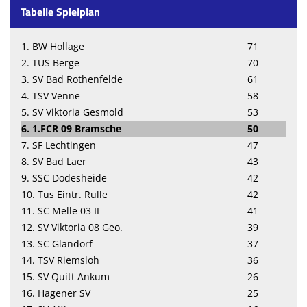
Tabelle Spielplan
1. BW Hollage
71
2. TUS Berge
70
3. SV Bad Rothenfelde
61
4. TSV Venne
58
5. SV Viktoria Gesmold
53
6. 1.FCR 09 Bramsche
50
7. SF Lechtingen
47
8. SV Bad Laer
43
9. SSC Dodesheide
42
10. Tus Eintr. Rulle
42
11. SC Melle 03 II
41
12. SV Viktoria 08 Geo.
39
13. SC Glandorf
37
14. TSV Riemsloh
36
15. SV Quitt Ankum
26
16. Hagener SV
25