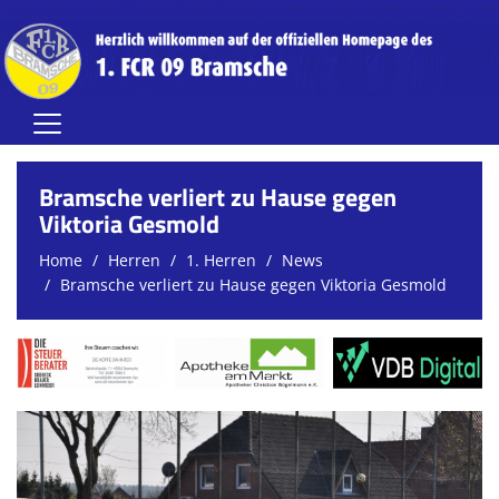
Home
Bramsche verliert zu Hause gegen
Herren
Viktoria Gesmold
Home
Herren
1. Herren
News
Damen
Bramsche verliert zu Hause gegen Viktoria Gesmold
Jugend (A-C)
Jugend (D-G)
Vereinsnews
Verein
FCR-Clubhaus