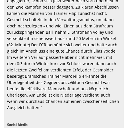
engagierter, schob sich jetzt weiter nach vorn und hielt in
den Zweikämpfen besser dagegen. Zu klaren Abschlüssen
kamen die Mannen von Trainer Filip
zunächst nicht.
Gesmold schaltete in den Verwaltungsmodus, um dann
doch nachzulegen - und wie! Einen aus dem Strafraum
zurückspringenden Ball nahm L. Stratmann volley und
versenkte ihn
sehenswert aus rund 20 Metern im Winkel
(62. Minute).
Der FCR bemühte sich weiter und hatte auch
gleich im Anschluss eine gute Chance durch Elias Vodde.
Im weiteren Verlauf passierte aber nicht mehr viel, mit
dem 0:3 durch Winter kurz vor Schluss waren dann auch
die letzten Zweifel am verdienten Erfolg der Gesmolder
beseitigt
Bramsches Trainer Marc Filip erkannte die
Überlegenheit des Gegners an: „Viktoria Gesmold war
heute die effektivere Mannschaft und uns körperlich
überlegen. Am Ende ist die Niederlage verdient, auch
wenn wir durchaus Chancen auf einen zwischenzeitlichen
Ausgleich hatten.“
Social Media