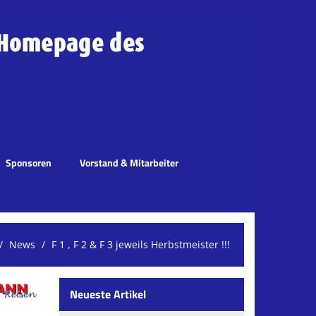
Sponsoren
Vorstand & Mitarbeiter
News
F 1 , F 2 & F 3 jeweils Herbstmeister !!!
Neueste Artikel